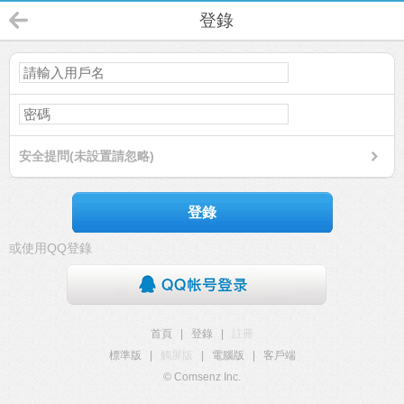
登錄
安全提問(未設置請忽略)
登錄
或使用QQ登錄
首頁
|
登錄
|
註冊
標準版
|
觸屏版
|
電腦版
|
客戶端
© Comsenz Inc.