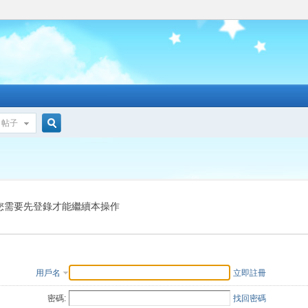
帖子
搜
索
您需要先登錄才能繼續本操作
用戶名
立即註冊
密碼:
找回密碼