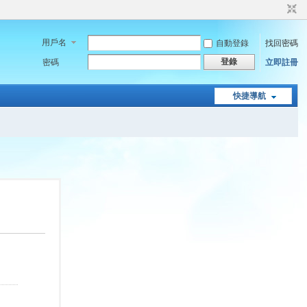
用戶名
自動登錄
找回密碼
登錄
密碼
立即註冊
快捷導航