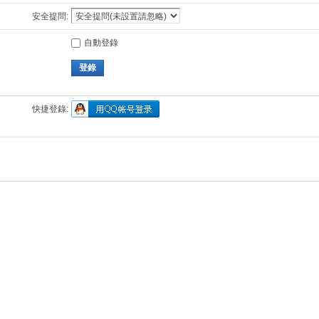
安全提問:
自動登錄
登錄
快捷登錄: