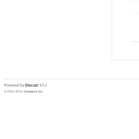
Powered by
Discuz!
X3.2
© 2001-2013
Comsenz Inc.