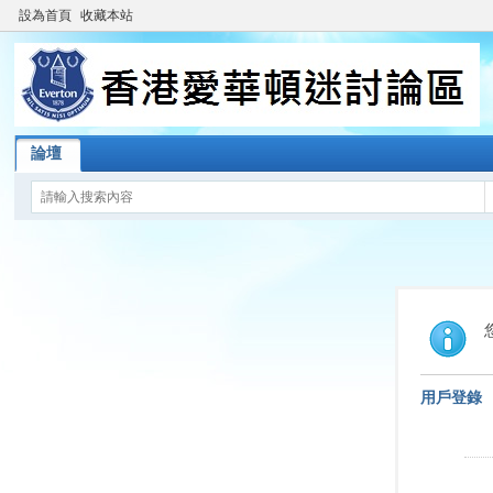
設為首頁
收藏本站
論壇
用戶登錄