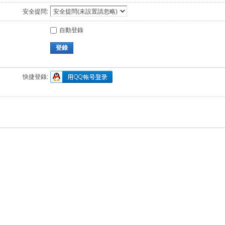
安全提問:
自動登錄
登錄
快捷登錄: