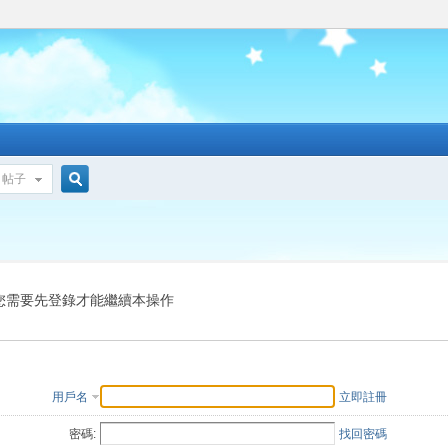
帖子
搜
索
您需要先登錄才能繼續本操作
用戶名
立即註冊
密碼:
找回密碼