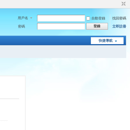
用戶名
自動登錄
找回密碼
登錄
密碼
立即註冊
快捷導航