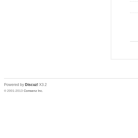
Powered by
Discuz!
X3.2
© 2001-2013
Comsenz Inc.