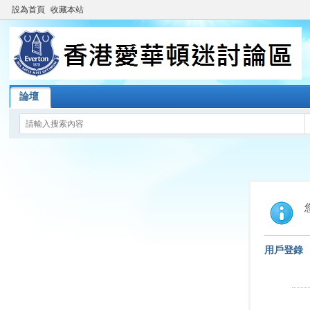
設為首頁
收藏本站
論壇
用戶登錄