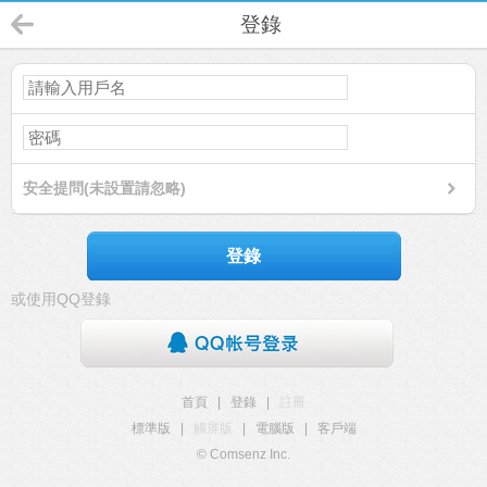
登錄
安全提問(未設置請忽略)
登錄
或使用QQ登錄
首頁
|
登錄
|
註冊
標準版
|
觸屏版
|
電腦版
|
客戶端
© Comsenz Inc.