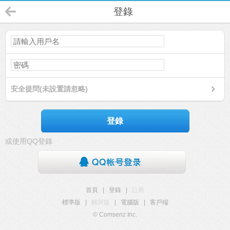
登錄
安全提問(未設置請忽略)
登錄
或使用QQ登錄
首頁
|
登錄
|
註冊
標準版
|
觸屏版
|
電腦版
|
客戶端
© Comsenz Inc.