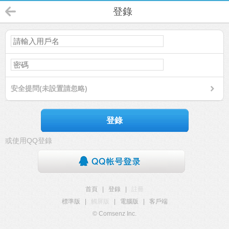
登錄
安全提問(未設置請忽略)
登錄
或使用QQ登錄
首頁
|
登錄
|
註冊
標準版
|
觸屏版
|
電腦版
|
客戶端
© Comsenz Inc.