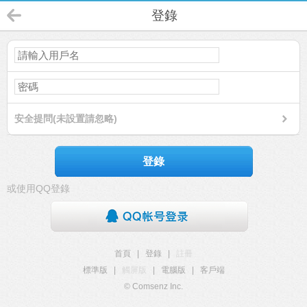
登錄
安全提問(未設置請忽略)
登錄
或使用QQ登錄
首頁
|
登錄
|
註冊
標準版
|
觸屏版
|
電腦版
|
客戶端
© Comsenz Inc.