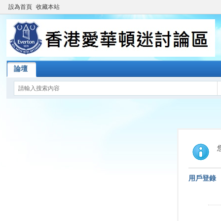
設為首頁
收藏本站
論壇
用戶登錄