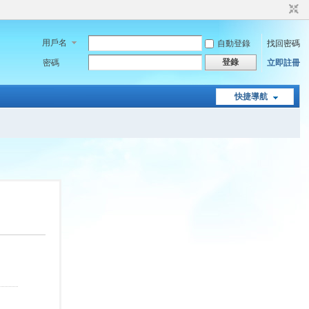
用戶名
自動登錄
找回密碼
登錄
密碼
立即註冊
快捷導航