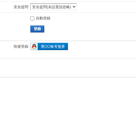
安全提問:
自動登錄
登錄
快捷登錄: