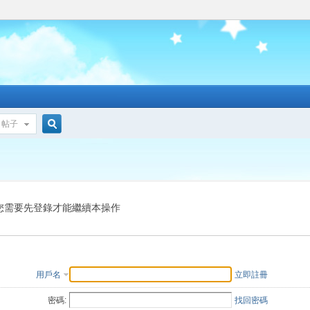
帖子
搜
索
您需要先登錄才能繼續本操作
用戶名
立即註冊
密碼:
找回密碼