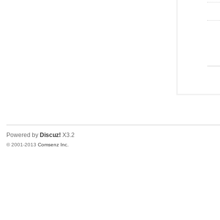
Powered by
Discuz!
X3.2
© 2001-2013
Comsenz Inc.