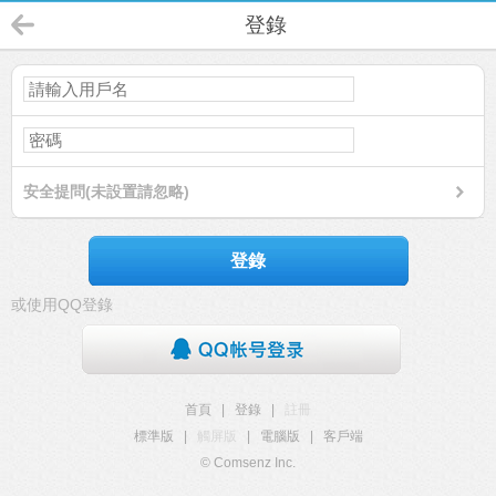
登錄
安全提問(未設置請忽略)
登錄
或使用QQ登錄
首頁
|
登錄
|
註冊
標準版
|
觸屏版
|
電腦版
|
客戶端
© Comsenz Inc.