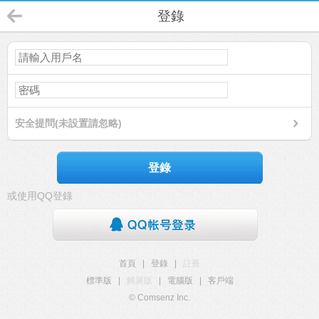
登錄
安全提問(未設置請忽略)
登錄
或使用QQ登錄
首頁
|
登錄
|
註冊
標準版
|
觸屏版
|
電腦版
|
客戶端
© Comsenz Inc.