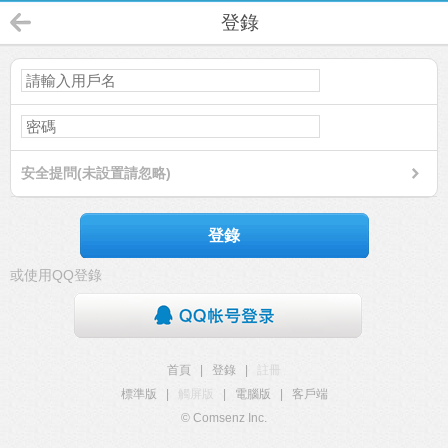
登錄
安全提問(未設置請忽略)
登錄
或使用QQ登錄
首頁
|
登錄
|
註冊
標準版
|
觸屏版
|
電腦版
|
客戶端
© Comsenz Inc.