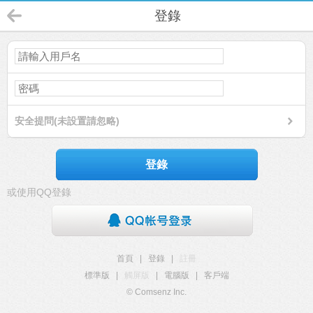
登錄
安全提問(未設置請忽略)
登錄
或使用QQ登錄
首頁
|
登錄
|
註冊
標準版
|
觸屏版
|
電腦版
|
客戶端
© Comsenz Inc.