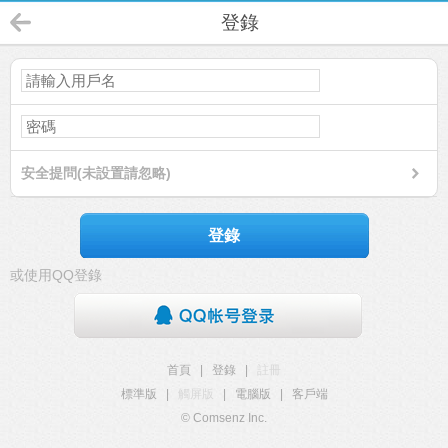
登錄
安全提問(未設置請忽略)
登錄
或使用QQ登錄
首頁
|
登錄
|
註冊
標準版
|
觸屏版
|
電腦版
|
客戶端
© Comsenz Inc.