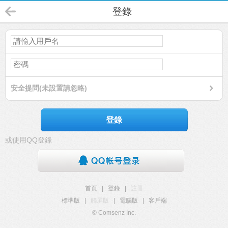
登錄
安全提問(未設置請忽略)
登錄
或使用QQ登錄
首頁
|
登錄
|
註冊
標準版
|
觸屏版
|
電腦版
|
客戶端
© Comsenz Inc.