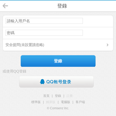
登錄
安全提問(未設置請忽略)
登錄
或使用QQ登錄
首頁
|
登錄
|
註冊
標準版
|
觸屏版
|
電腦版
|
客戶端
© Comsenz Inc.