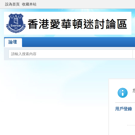
設為首頁
收藏本站
論壇
用戶登錄