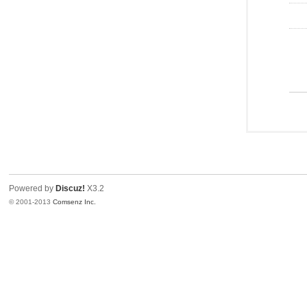
Powered by
Discuz!
X3.2
© 2001-2013
Comsenz Inc.