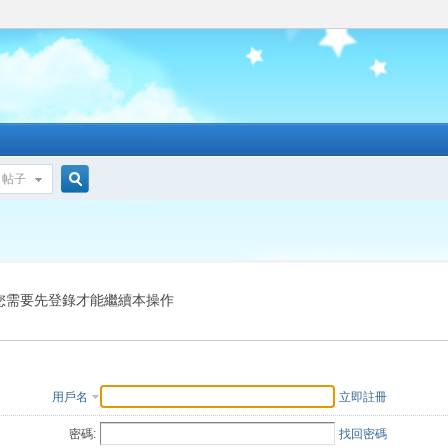
帖子
搜
索
您需要先登錄才能繼續本操作
用戶名
立即註冊
密碼:
找回密碼