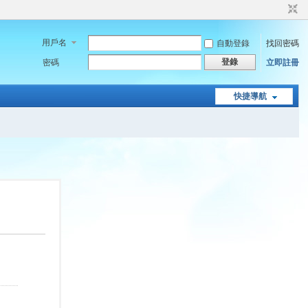
用戶名
自動登錄
找回密碼
登錄
密碼
立即註冊
快捷導航