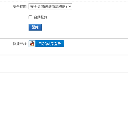
安全提問:
自動登錄
登錄
快捷登錄: