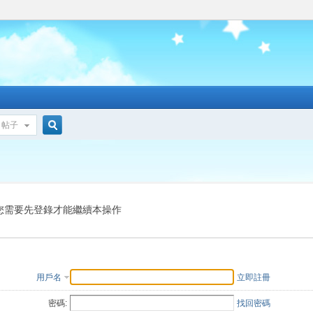
帖子
搜
索
您需要先登錄才能繼續本操作
用戶名
立即註冊
密碼:
找回密碼