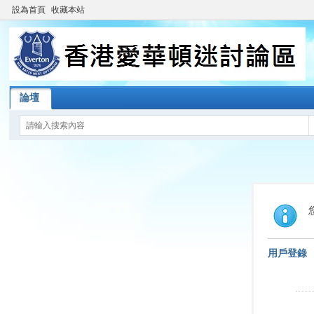
設為首頁
收藏本站
論壇
用戶登錄