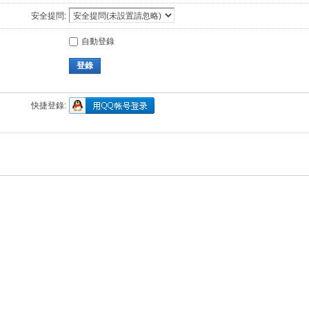
安全提問:
自動登錄
登錄
快捷登錄: