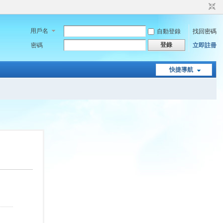
用戶名
自動登錄
找回密碼
登錄
密碼
立即註冊
快捷導航