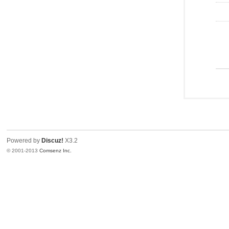
Powered by
Discuz!
X3.2
© 2001-2013
Comsenz Inc.