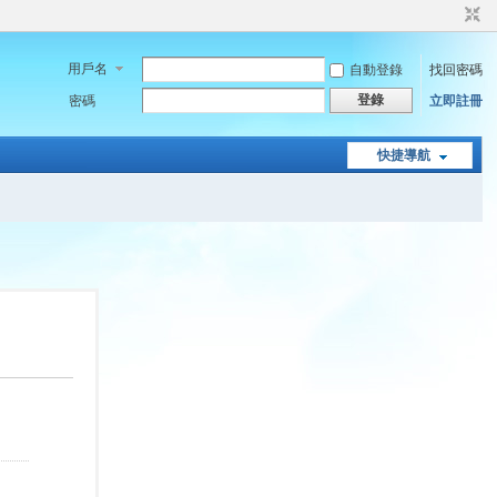
用戶名
自動登錄
找回密碼
登錄
密碼
立即註冊
快捷導航