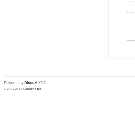
Powered by
Discuz!
X3.2
© 2001-2013
Comsenz Inc.