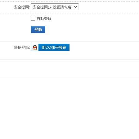
安全提問:
自動登錄
登錄
快捷登錄: