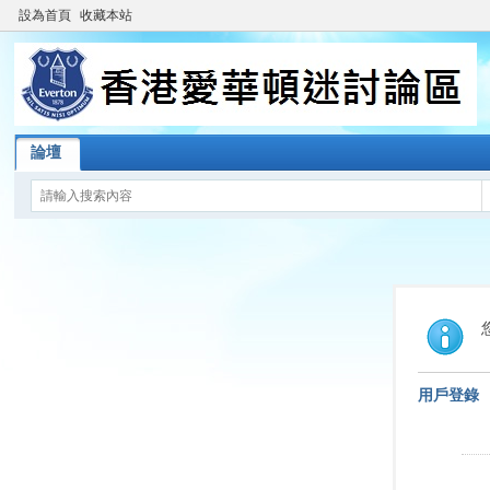
設為首頁
收藏本站
論壇
用戶登錄