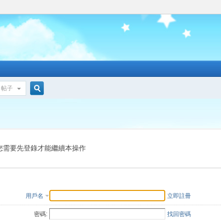
帖子
搜
索
您需要先登錄才能繼續本操作
用戶名
立即註冊
密碼:
找回密碼