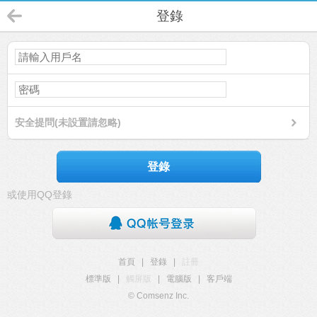
登錄
安全提問(未設置請忽略)
登錄
或使用QQ登錄
首頁
|
登錄
|
註冊
標準版
|
觸屏版
|
電腦版
|
客戶端
© Comsenz Inc.