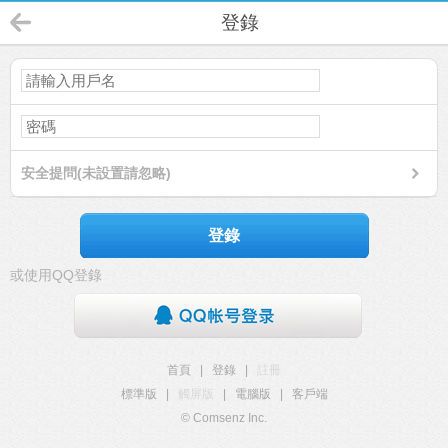
登錄
安全提問(未設置請忽略)
登錄
或使用QQ登錄
首頁
|
登錄
|
註冊
標準版
|
觸屏版
|
電腦版
|
客戶端
© Comsenz Inc.