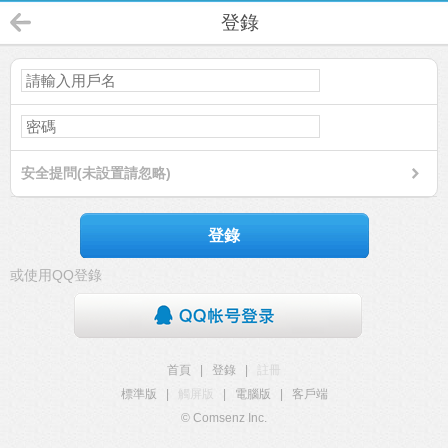
登錄
安全提問(未設置請忽略)
登錄
或使用QQ登錄
首頁
|
登錄
|
註冊
標準版
|
觸屏版
|
電腦版
|
客戶端
© Comsenz Inc.