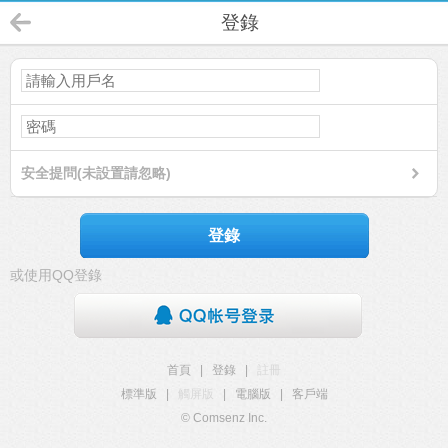
登錄
安全提問(未設置請忽略)
登錄
或使用QQ登錄
首頁
|
登錄
|
註冊
標準版
|
觸屏版
|
電腦版
|
客戶端
© Comsenz Inc.