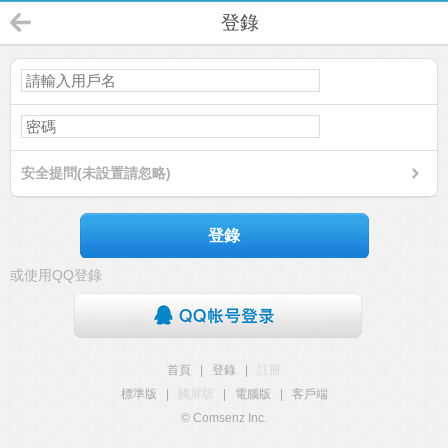
登錄
安全提問(未設置請忽略)
登錄
或使用QQ登錄
首頁
|
登錄
|
註冊
標準版
|
觸屏版
|
電腦版
|
客戶端
© Comsenz Inc.