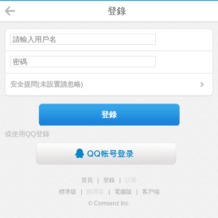
登錄
安全提問(未設置請忽略)
登錄
或使用QQ登錄
首頁
|
登錄
|
註冊
標準版
|
觸屏版
|
電腦版
|
客戶端
© Comsenz Inc.