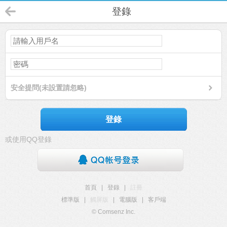
登錄
安全提問(未設置請忽略)
登錄
或使用QQ登錄
首頁
|
登錄
|
註冊
標準版
|
觸屏版
|
電腦版
|
客戶端
© Comsenz Inc.