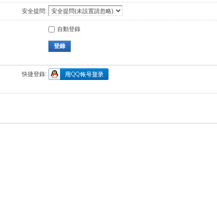
安全提問:
自動登錄
登錄
快捷登錄: