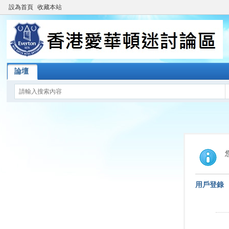
設為首頁
收藏本站
論壇
用戶登錄