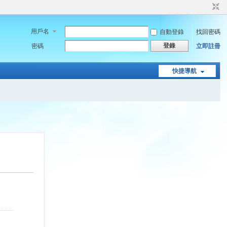
用戶名
自動登錄
找回密碼
登錄
密碼
立即註冊
快捷導航