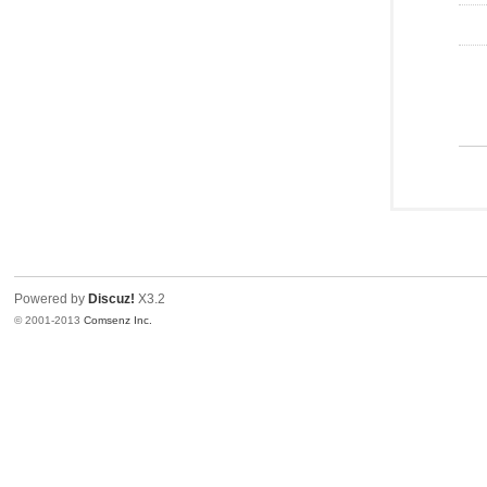
Powered by
Discuz!
X3.2
© 2001-2013
Comsenz Inc.