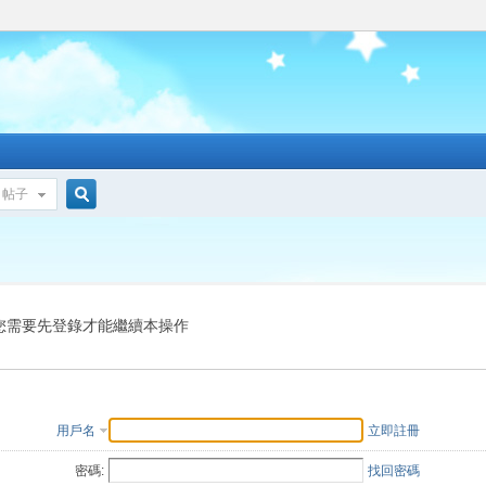
帖子
搜
索
您需要先登錄才能繼續本操作
用戶名
立即註冊
密碼:
找回密碼