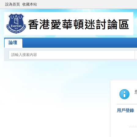
設為首頁
收藏本站
論壇
用戶登錄