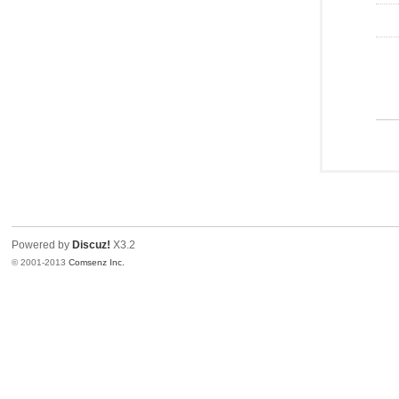
Powered by
Discuz!
X3.2
© 2001-2013
Comsenz Inc.