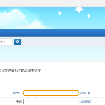
帖子
搜
索
您需要先登錄才能繼續本操作
用戶名
立即註冊
密碼:
找回密碼