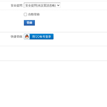
安全提問:
自動登錄
登錄
快捷登錄: