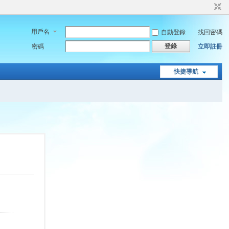
用戶名
自動登錄
找回密碼
登錄
密碼
立即註冊
快捷導航