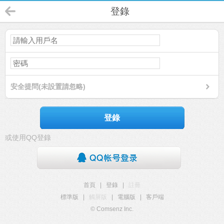
登錄
安全提問(未設置請忽略)
登錄
或使用QQ登錄
首頁
|
登錄
|
註冊
標準版
|
觸屏版
|
電腦版
|
客戶端
© Comsenz Inc.