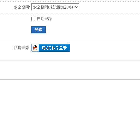
安全提問:
自動登錄
登錄
快捷登錄: