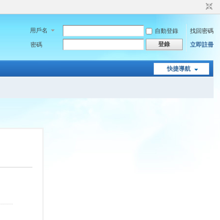
用戶名
自動登錄
找回密碼
登錄
密碼
立即註冊
快捷導航