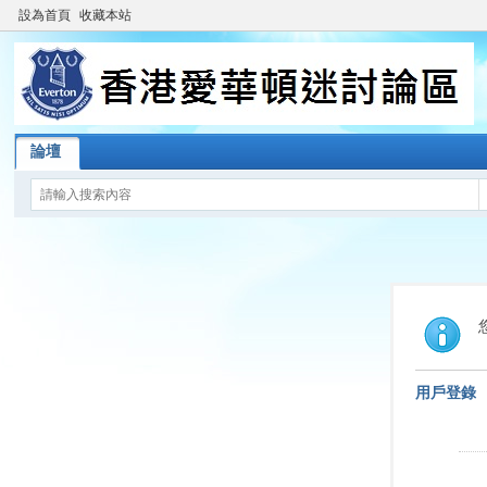
設為首頁
收藏本站
論壇
用戶登錄