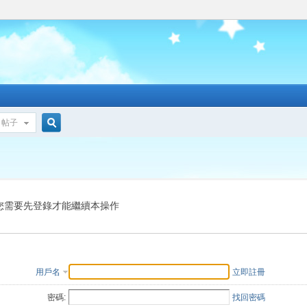
帖子
搜
索
您需要先登錄才能繼續本操作
用戶名
立即註冊
密碼:
找回密碼