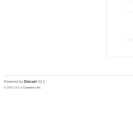
Powered by
Discuz!
X3.2
© 2001-2013
Comsenz Inc.