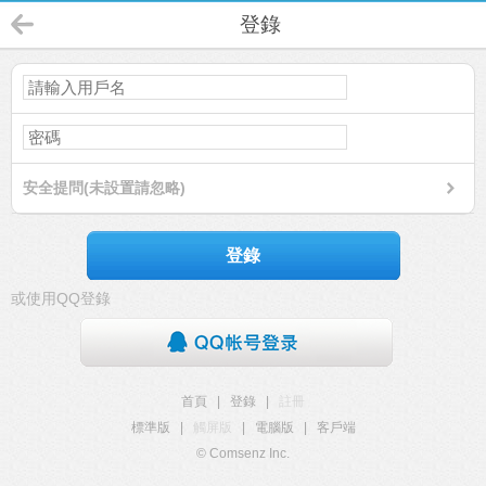
登錄
安全提問(未設置請忽略)
登錄
或使用QQ登錄
首頁
|
登錄
|
註冊
標準版
|
觸屏版
|
電腦版
|
客戶端
© Comsenz Inc.