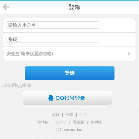
登錄
安全提問(未設置請忽略)
登錄
或使用QQ登錄
首頁
|
登錄
|
註冊
標準版
|
觸屏版
|
電腦版
|
客戶端
© Comsenz Inc.