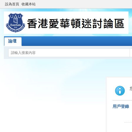
設為首頁
收藏本站
論壇
用戶登錄