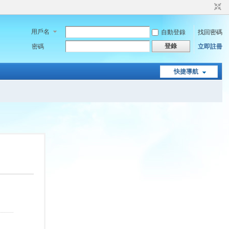
用戶名
自動登錄
找回密碼
登錄
密碼
立即註冊
快捷導航