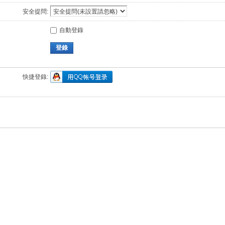
安全提問:
自動登錄
登錄
快捷登錄: