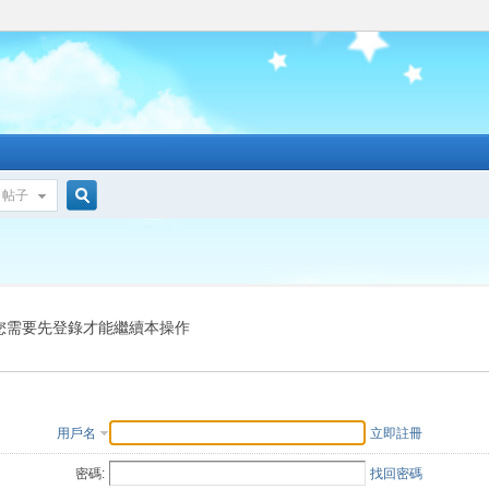
帖子
搜
索
您需要先登錄才能繼續本操作
用戶名
立即註冊
密碼:
找回密碼