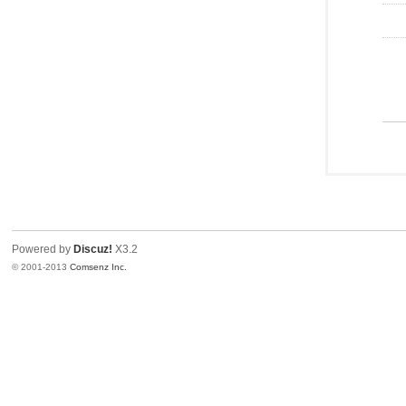
Powered by
Discuz!
X3.2
© 2001-2013
Comsenz Inc.