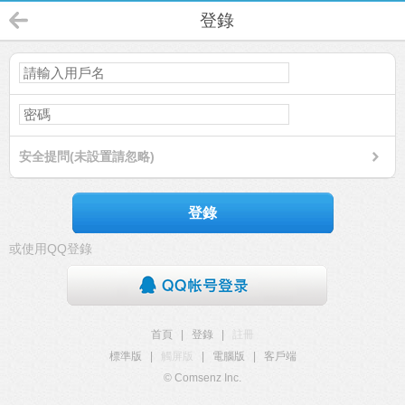
登錄
安全提問(未設置請忽略)
登錄
或使用QQ登錄
首頁
|
登錄
|
註冊
標準版
|
觸屏版
|
電腦版
|
客戶端
© Comsenz Inc.