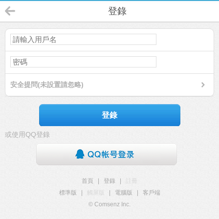
登錄
安全提問(未設置請忽略)
登錄
或使用QQ登錄
首頁
|
登錄
|
註冊
標準版
|
觸屏版
|
電腦版
|
客戶端
© Comsenz Inc.