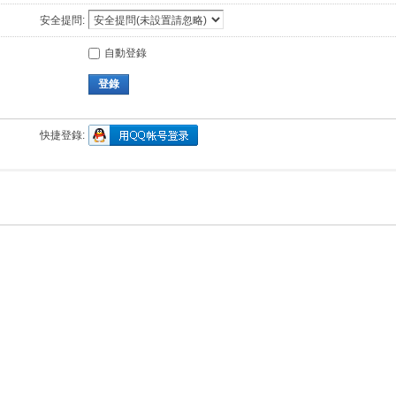
安全提問:
自動登錄
登錄
快捷登錄: