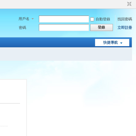
用戶名
自動登錄
找回密碼
登錄
密碼
立即註冊
快捷導航