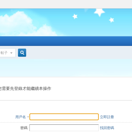
帖子
搜
索
您需要先登錄才能繼續本操作
用戶名
立即註冊
密碼:
找回密碼