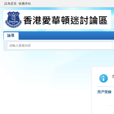
設為首頁
收藏本站
論壇
用戶登錄