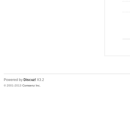
Powered by
Discuz!
X3.2
© 2001-2013
Comsenz Inc.