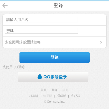
登錄
安全提問(未設置請忽略)
登錄
或使用QQ登錄
首頁
|
登錄
|
註冊
標準版
|
觸屏版
|
電腦版
|
客戶端
© Comsenz Inc.