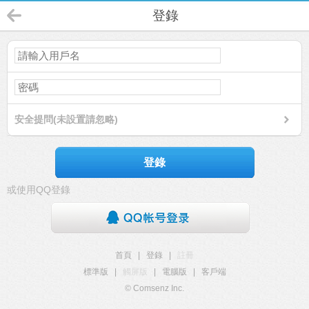
登錄
安全提問(未設置請忽略)
登錄
或使用QQ登錄
首頁
|
登錄
|
註冊
標準版
|
觸屏版
|
電腦版
|
客戶端
© Comsenz Inc.