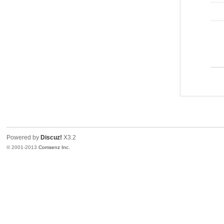
Powered by
Discuz!
X3.2
© 2001-2013
Comsenz Inc.