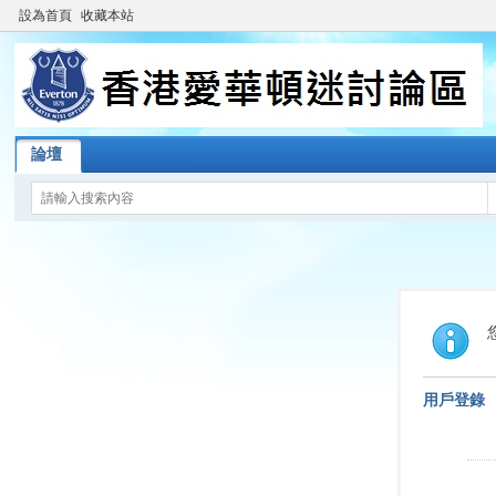
設為首頁
收藏本站
論壇
用戶登錄