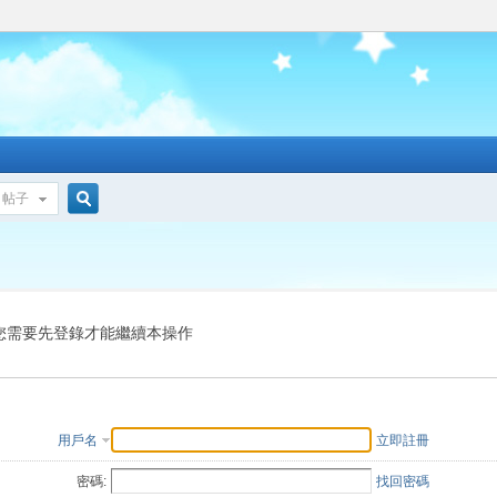
帖子
搜
索
您需要先登錄才能繼續本操作
用戶名
立即註冊
密碼:
找回密碼