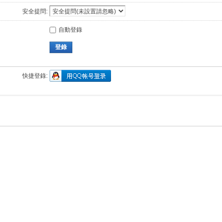
安全提問:
自動登錄
登錄
快捷登錄: