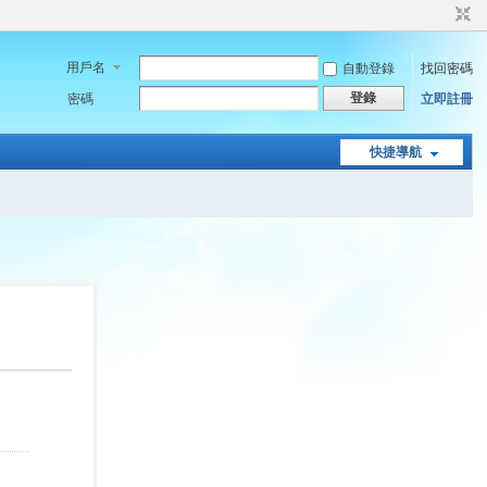
用戶名
自動登錄
找回密碼
登錄
密碼
立即註冊
快捷導航