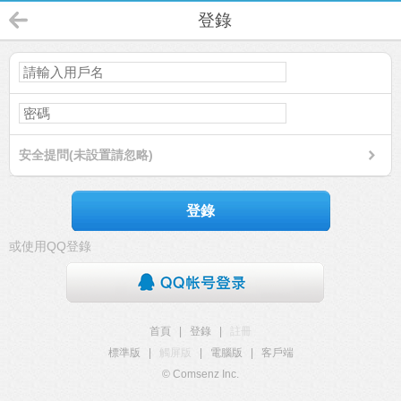
登錄
安全提問(未設置請忽略)
登錄
或使用QQ登錄
首頁
|
登錄
|
註冊
標準版
|
觸屏版
|
電腦版
|
客戶端
© Comsenz Inc.