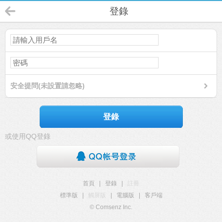
登錄
安全提問(未設置請忽略)
登錄
或使用QQ登錄
首頁
|
登錄
|
註冊
標準版
|
觸屏版
|
電腦版
|
客戶端
© Comsenz Inc.