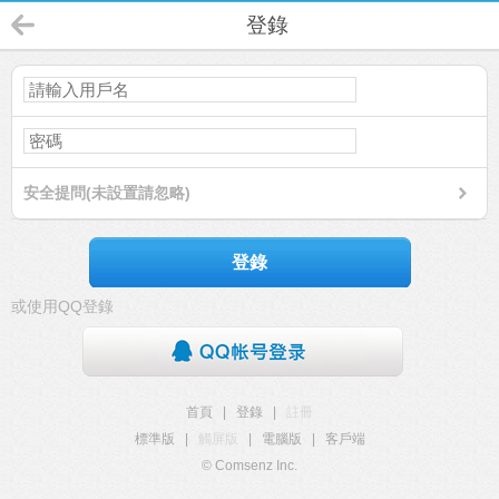
登錄
安全提問(未設置請忽略)
登錄
或使用QQ登錄
首頁
|
登錄
|
註冊
標準版
|
觸屏版
|
電腦版
|
客戶端
© Comsenz Inc.