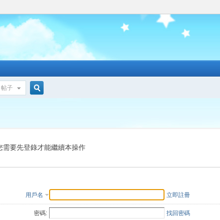
帖子
搜
索
您需要先登錄才能繼續本操作
用戶名
立即註冊
密碼:
找回密碼