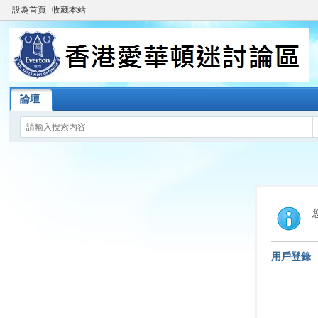
設為首頁
收藏本站
論壇
用戶登錄