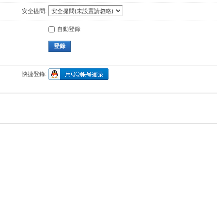
安全提問:
自動登錄
登錄
快捷登錄: