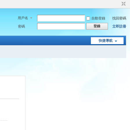
用戶名
自動登錄
找回密碼
登錄
密碼
立即註冊
快捷導航