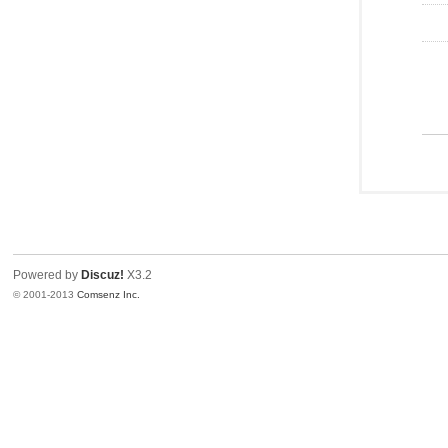
Powered by
Discuz!
X3.2
© 2001-2013
Comsenz Inc.