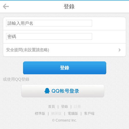
登錄
安全提問(未設置請忽略)
登錄
或使用QQ登錄
首頁
|
登錄
|
註冊
標準版
|
觸屏版
|
電腦版
|
客戶端
© Comsenz Inc.