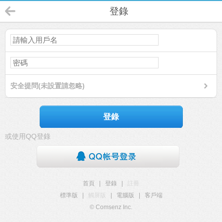
登錄
安全提問(未設置請忽略)
登錄
或使用QQ登錄
首頁
|
登錄
|
註冊
標準版
|
觸屏版
|
電腦版
|
客戶端
© Comsenz Inc.