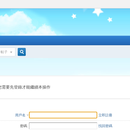
帖子
搜
索
您需要先登錄才能繼續本操作
用戶名
立即註冊
密碼:
找回密碼