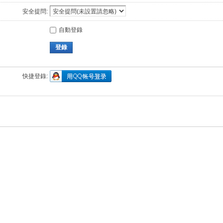
安全提問:
自動登錄
登錄
快捷登錄: