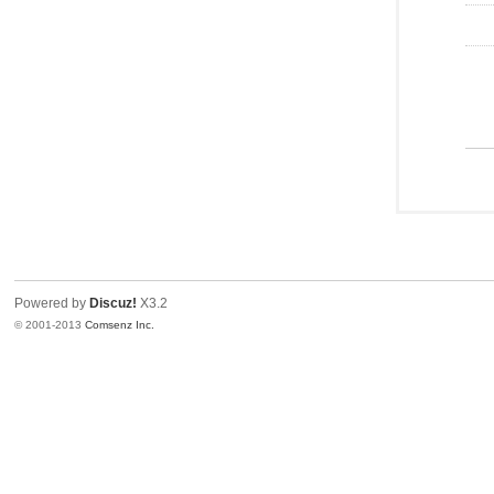
Powered by
Discuz!
X3.2
© 2001-2013
Comsenz Inc.