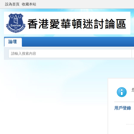
設為首頁
收藏本站
論壇
用戶登錄