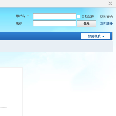
用戶名
自動登錄
找回密碼
登錄
密碼
立即註冊
快捷導航