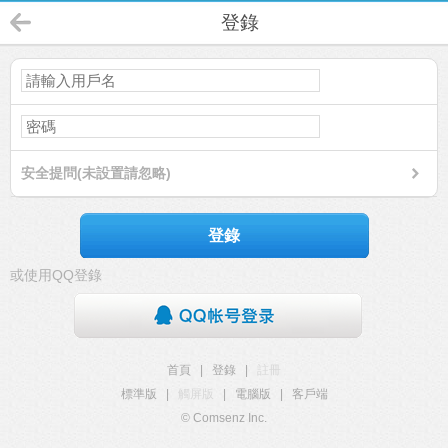
登錄
安全提問(未設置請忽略)
登錄
或使用QQ登錄
首頁
|
登錄
|
註冊
標準版
|
觸屏版
|
電腦版
|
客戶端
© Comsenz Inc.