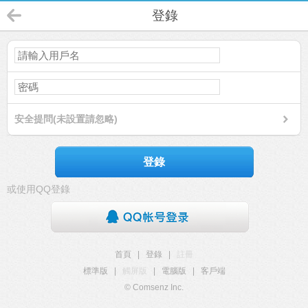
登錄
安全提問(未設置請忽略)
登錄
或使用QQ登錄
首頁
|
登錄
|
註冊
標準版
|
觸屏版
|
電腦版
|
客戶端
© Comsenz Inc.