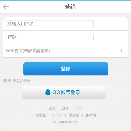
登錄
安全提問(未設置請忽略)
登錄
或使用QQ登錄
首頁
|
登錄
|
註冊
標準版
|
觸屏版
|
電腦版
|
客戶端
© Comsenz Inc.