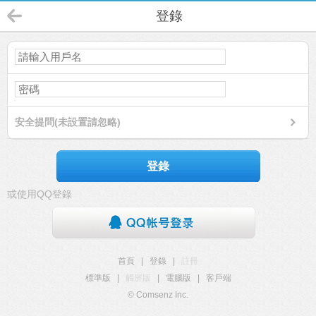
登錄
安全提問(未設置請忽略)
登錄
或使用QQ登錄
首頁
|
登錄
|
註冊
標準版
|
觸屏版
|
電腦版
|
客戶端
© Comsenz Inc.