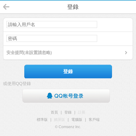
登錄
安全提問(未設置請忽略)
登錄
或使用QQ登錄
首頁
|
登錄
|
註冊
標準版
|
觸屏版
|
電腦版
|
客戶端
© Comsenz Inc.